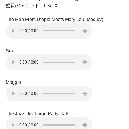
盤質/ジャケット EX/EX
The Man From Utopia Meets Mary Lou (Medley)
Sex
Mōggio
The Jazz Discharge Party Hats