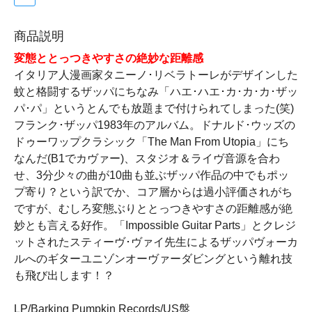
商品説明
変態ととっつきやすさの絶妙な距離感
イタリア人漫画家タニーノ･リベラトーレがデザインした
蚊と格闘するザッパにちなみ「ハエ･ハエ･カ･カ･カ･ザッ
パ･パ」というとんでも放題まで付けられてしまった(笑)
フランク･ザッパ1983年のアルバム。ドナルド･ウッズの
ドゥーワップクラシック「The Man From Utopia」にち
なんだ(B1でカヴァー)、スタジオ＆ライヴ音源を合わ
せ、3分少々の曲が10曲も並ぶザッパ作品の中でもポッ
プ寄り？という訳でか、コア層からは過小評価されがち
ですが、むしろ変態ぶりととっつきやすさの距離感が絶
妙とも言える好作。「Impossible Guitar Parts」とクレジ
ットされたスティーヴ･ヴァイ先生によるザッパヴォーカ
ルへのギターユニゾンオーヴァーダビングという離れ技
も飛び出します！？
LP/Barking Pumpkin Records/US盤