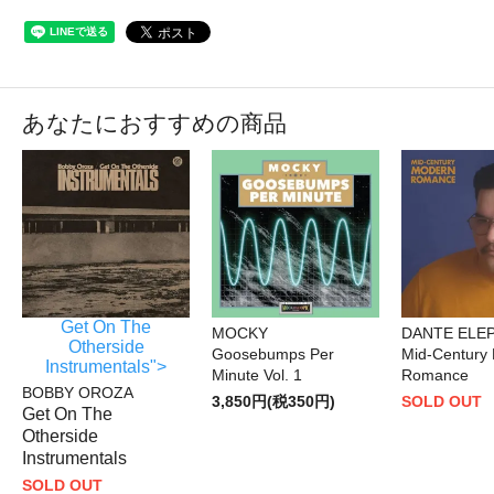
あなたにおすすめの商品
Get On The
MOCKY
DANTE ELE
Otherside
Goosebumps Per
Mid-Century
Instrumentals">
Minute Vol. 1
Romance
BOBBY OROZA
3,850円(税350円)
SOLD OUT
Get On The
Otherside
Instrumentals
SOLD OUT