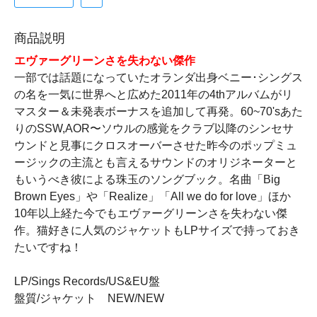
商品説明
エヴァーグリーンさを失わない傑作
一部では話題になっていたオランダ出身ベニー･シングス
の名を一気に世界へと広めた2011年の4thアルバムがリ
マスター＆未発表ボーナスを追加して再発。60~70'sあた
りのSSW,AOR〜ソウルの感覚をクラブ以降のシンセサ
ウンドと見事にクロスオーバーさせた昨今のポップミュ
ージックの主流とも言えるサウンドのオリジネーターと
もいうべき彼による珠玉のソングブック。名曲「Big
Brown Eyes」や「Realize」「All we do for love」ほか
10年以上経た今でもエヴァーグリーンさを失わない傑
作。猫好きに人気のジャケットもLPサイズで持っておき
たいですね！
LP/Sings Records/US&EU盤
盤質/ジャケット NEW/NEW