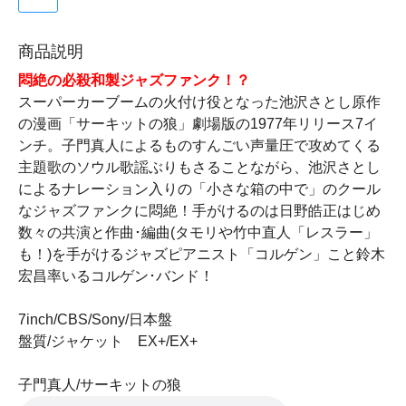
商品説明
悶絶の必殺和製ジャズファンク！？
スーパーカーブームの火付け役となった池沢さとし原作
の漫画「サーキットの狼」劇場版の1977年リリース7イ
ンチ。子門真人によるものすんごい声量圧で攻めてくる
主題歌のソウル歌謡ぶりもさることながら、池沢さとし
によるナレーション入りの「小さな箱の中で」のクール
なジャズファンクに悶絶！手がけるのは日野皓正はじめ
数々の共演と作曲･編曲(タモリや竹中直人「レスラー」
も！)を手がけるジャズピアニスト「コルゲン」こと鈴木
宏昌率いるコルゲン･バンド！
7inch/CBS/Sony/日本盤
盤質/ジャケット EX+/EX+
子門真人/サーキットの狼