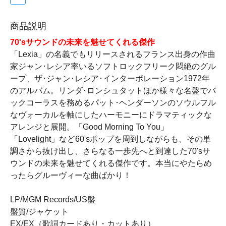
商品説明
70'sサウンドの未来を魅せてくれる傑作
「Lexia」の名義でもリリースされるフランス出身の作曲
家ジャン･レシア率いるソフトロックフリーク悶絶のグル
ープ、ザ･ジャン･レシア･インターポレーション1972年
のアルバム。リンダ･ロンシュタットほか様々な名盤でバ
ックコーラスを務めるパット･ヘンダーソンのソウルフル
なヴォーカルを軸にしたハーモニーにドラマティックな
アレンジと展開。「Good Morning To You」
「Lovelight」など60'sポップを周到しながらも、その単
調さから抜け出し、さらなる一歩先へと到達した70'sサ
ウンドの未来を魅せてくれる傑作です。本当にやたらめ
ったらグルーヴィーな曲ばかり！
LP/MGM Records/US盤
盤質/ジャケット
EX/EX（歌詞カードあり・カットあり）