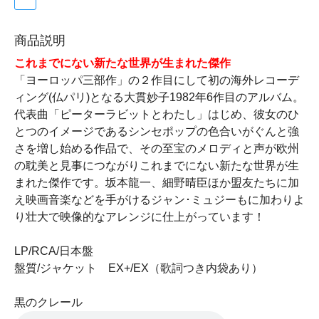
商品説明
これまでにない新たな世界が生まれた傑作
「ヨーロッパ三部作」の２作目にして初の海外レコーデ
ィング(仏パリ)となる大貫妙子1982年6作目のアルバム。
代表曲「ピーターラビットとわたし」はじめ、彼女のひ
とつのイメージであるシンセポップの色合いがぐんと強
さを増し始める作品で、その至宝のメロディと声が欧州
の耽美と見事につながりこれまでにない新たな世界が生
まれた傑作です。坂本龍一、細野晴臣ほか盟友たちに加
え映画音楽などを手がけるジャン･ミュジーもに加わりよ
り壮大で映像的なアレンジに仕上がっています！
LP/RCA/日本盤
盤質/ジャケット EX+/EX（歌詞つき内袋あり）
黒のクレール