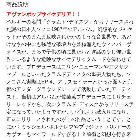
商品説明
アヴァンポップサイケデリア！！
ベルギーの名門「クラムド･ディスク」からリリースされ
た謎の日本人ソノコ1987年のアルバム。幻想的なジャケ
ットがそのまんま反映されたかのような音世界で、あど
けなさの中にも強烈な破壊力を兼ね備えたウィスパーヴ
ォイスが、まるで子供の頃に見たおとぎ話の少し怖い世
界にいるような危険なサイケデリックムードを漂わせて
います。プロデュースはコリン･ニューマンやアクサク･
マブールといったクラムドディスクの重要人物たち。ソ
ノコさん実際はEP-4、アリスセイラーといった面々と京
都のアンダーグラウンドシーンで活動していたアーティ
スト。当初はアルバムが佐藤薫プロデュースによりチェ
リーレッドから、次にクラムド･ディスクからリリース予
定になっていたようですが、いずれもお蔵入りになり、
正式にリリースされたのがこの作品ということです。と
にかくミッシェル･ポルナレフやブリジット･バルドーの
カヴァーもマイワールドすぎる！？前衛と幻想を行き来