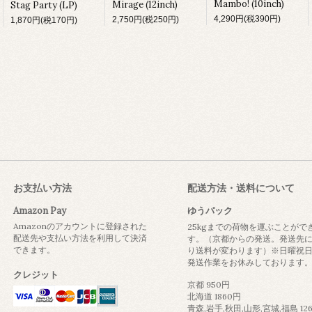
Mambo! (10inch)
Mirage (12inch)
Stag Party (LP)
4,290円(税390円)
2,750円(税250円)
1,870円(税170円)
お支払い方法
配送方法・送料について
Amazon Pay
ゆうパック
Amazonのアカウントに登録された
25kgまでの荷物を運ぶことがで
配送先や支払い方法を利用して決済
す。（京都からの発送。発送先
できます。
り送料が変わります）※日曜祝
発送作業をお休みしております
クレジット
京都 950円
北海道 1860円
青森,岩手,秋田,山形,宮城,福島 12