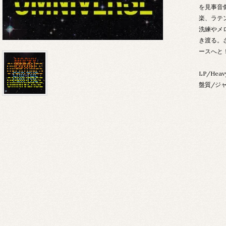
を見事音
楽、ラテ
洗練やメ
き渡る。
ースへと
LP/Heav
盤質/ジャ