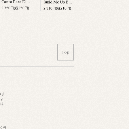
Canta Para El Cine (LP)
Build Me Up Buttercup (LP)
2,750円(税250円)
2,310円(税210円)
Top
きま
によ
日は
。
60円