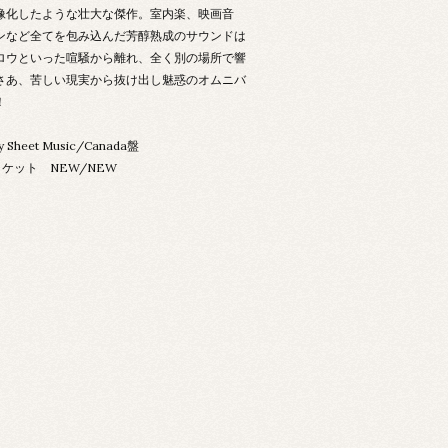
像化したような壮大な傑作。室内楽、映画音
ンなど全てを包み込んだ芳醇熟成のサウンドは
ロウといった喧騒から離れ、全く別の場所で響
さあ、苦しい現実から抜け出し魅惑のオムニバ
！
y Sheet Music/Canada盤
ケット NEW/NEW