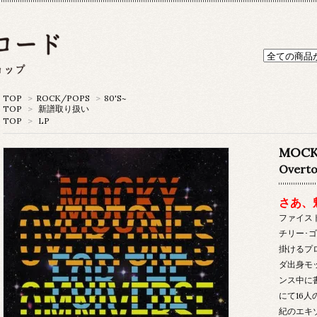
TOP
>
ROCK/POPS
>
80'S~
TOP
>
新譜取り扱い
TOP
>
LP
MOC
Overto
さあ、
ファイス
チリー･
掛けるプ
ダ出身モ
ンス中に
にて16
紀のエキ