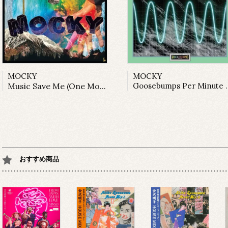
MOCKY
MOCKY
Music Save Me (One More Time) (LP)
Goosebumps Per Minute Vol. 1
おすすめ商品