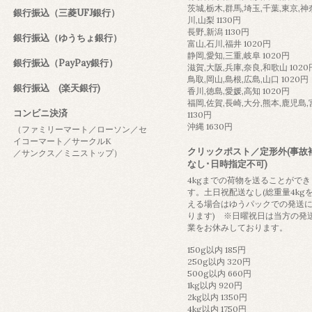
茨城,栃木,群馬,埼玉,千葉,東京,神
銀行振込（三菱UFJ銀行）
川,山梨 1130円
長野,新潟 1130円
銀行振込（ゆうちょ銀行）
富山,石川,福井 1020円
静岡,愛知,三重,岐阜 1020円
銀行振込（PayPay銀行）
滋賀,大阪,兵庫,奈良,和歌山 1020
鳥取,岡山,島根,広島,山口 1020円
銀行振込 (楽天銀行)
香川,徳島,愛媛,高知 1020円
福岡,佐賀,長崎,大分,熊本,鹿児島
コンビニ決済
1130円
沖縄 1630円
（ファミリーマート／ローソン／セ
イコーマート／サークルK
クリックポスト／定形外(事故
／サンクス／ミニストップ）
なし･日時指定不可)
4kgまでの荷物を送ることができ
す。土日祝配送なし(総重量4kg
える場合はゆうパックでの発送
ります) ※日曜祝日は当方の発
業をお休みしております。
150g以内 185円
250g以内 320円
500g以内 660円
1kg以内 920円
2kg以内 1350円
4kg以内 1750円