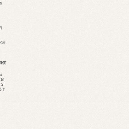
奈
円
,宮崎
補償
ま
を超
にな
送作