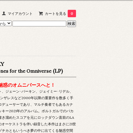
マイアカウント
カートを見る
0
KY
(LP)
nes for the Omniverse
魅惑のオムニバースへと！
ト、ジェーン･バーキン、ジェイミー･リデル、
ゴンザレスなど2000年以降の重要作を数多く手
ロデューサーであり、マルチ奏者でもあるカナ
ッキー2021年のアルバム。ポルトガルでのバカ
書き溜めたスコアを元にロックダウン直前のLA
人のオーケストラを伴い録音した本作はまさに21世
ゾチカともいうべき夢の中に出てくる魅惑空間