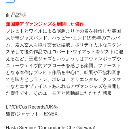
商品説明
無国籍アヴァンジャズを展開した傑作
ブレヒトとワイルによる演劇よりその名を拝借した英国
大所帯ジャズバンド、ハッピー･エンド1985年のアルバ
ム。素人玄人も織り交ぜた編成、ポリティカルなスタン
スそして後の作品ではロバート･ワイアットをゲストに迎
えるなど、王道ジャズというようりはアヴァンポップや
ニューウェイヴ的アプローチを感じる楽団。ファースト
となる本作はブレヒト作品を中心に、転調や不協和音ま
でも味方としラテン、ボレロ、オリエンタル、クレズマ
ーなどエキゾテイストあふれるアヴァンジャズを展開し
た傑作です。そのユーモアと躍動感にただただ感服！
LP/CirCus Records/UK盤
盤質/ジャケット EX/EX
Hasta Siempre (Comandante Che Guevara)