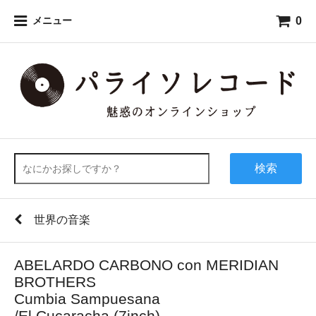
0
メニュー
検索
世界の音楽
ABELARDO CARBONO con MERIDIAN
BROTHERS
Cumbia Sampuesana
/El Cucaracha (7inch)