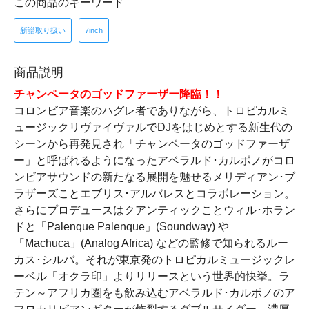
この商品のキーワード
新譜取り扱い
7inch
商品説明
チャンペータのゴッドファーザー降臨！！
コロンビア音楽のハグレ者でありながら、トロピカルミ
ュージックリヴァイヴァルでDJをはじめとする新生代の
シーンから再発見され「チャンペータのゴッドファーザ
ー」と呼ばれるようになったアベラルド･カルポノがコロ
ンビアサウンドの新たなる展開を魅せるメリディアン･ブ
ラザーズことエブリス･アルバレスとコラボレーション。
さらにプロデュースはクアンティックことウィル･ホラン
ドと「Palenque Palenque」(Soundway) や
「Machuca」(Analog Africa) などの監修で知られるルー
カス･シルバ。それが東京発のトロピカルミュージックレ
ーベル「オクラ印」よりリリースという世界的快挙。ラ
テン～アフリカ圏をも飲み込むアベラルド･カルポノのア