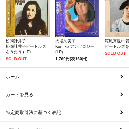
大場久美子
松岡計井子
涼風真世/一
Kumiko アンソロジー
松岡計井子ビートルズ
ビートルズを歌
(LP)
をうたう (LP)
SOLD OUT
1,760円(税160円)
SOLD OUT
ホーム
カートを見る
特定商取引法に基づく表記