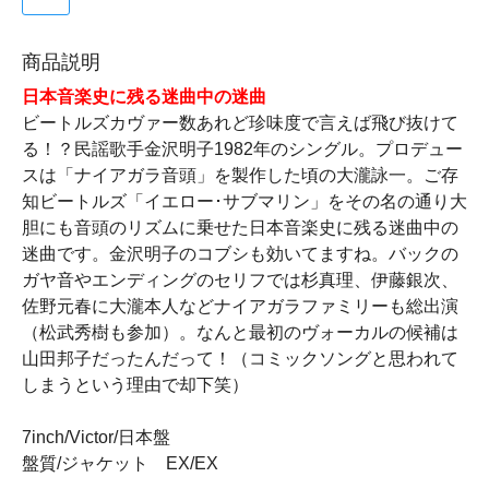
商品説明
日本音楽史に残る迷曲中の迷曲
ビートルズカヴァー数あれど珍味度で言えば飛び抜けて
る！？民謡歌手金沢明子1982年のシングル。プロデュー
スは「ナイアガラ音頭」を製作した頃の大瀧詠一。ご存
知ビートルズ「イエロー･サブマリン」をその名の通り大
胆にも音頭のリズムに乗せた日本音楽史に残る迷曲中の
迷曲です。金沢明子のコブシも効いてますね。バックの
ガヤ音やエンディングのセリフでは杉真理、伊藤銀次、
佐野元春に大瀧本人などナイアガラファミリーも総出演
（松武秀樹も参加）。なんと最初のヴォーカルの候補は
山田邦子だったんだって！（コミックソングと思われて
しまうという理由で却下笑）
7inch/Victor/日本盤
盤質/ジャケット EX/EX