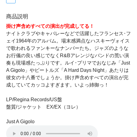
商品説明
掛け声含めすべての演出が完成してる！
ナイトクラブやキャバレーなどで活躍したフランセス･フ
ェイ1964年のアルバム。場末感満点なハスキーヴォイス
で歌われるファンキーなナンバーたち。ジャズのような
お行儀の良い感じでなくR&Bアレンジなバンドの荒い演
奏も現場感たっぷりです。ルイ･プリマでおなじみ「Just
A Gigolo」やビートルズ「A Hard Days Night」あたりは
彼女の十八番でしょうか。掛け声含めすべての演出が完
成していてカッコよすぎます。いよっ姉御っ！
LP/Regina Records/US盤
盤質/ジャケット EX/EX（ヨレ）
Just A Gigolo