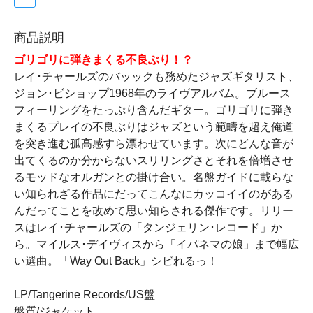
商品説明
ゴリゴリに弾きまくる不良ぶり！？
レイ･チャールズのバッックも務めたジャズギタリスト、
ジョン･ビショップ1968年のライヴアルバム。ブルース
フィーリングをたっぷり含んだギター。ゴリゴリに弾き
まくるプレイの不良ぶりはジャズという範疇を超え俺道
を突き進む孤高感すら漂わせています。次にどんな音が
出てくるのか分からないスリリングさとそれを倍増させ
るモッドなオルガンとの掛け合い。名盤ガイドに載らな
い知られざる作品にだってこんなにカッコイイのがある
んだってことを改めて思い知らされる傑作です。リリー
スはレイ･チャールズの「タンジェリン･レコード」か
ら。マイルス･デイヴィスから「イパネマの娘」まで幅広
い選曲。「Way Out Back」シビれるっ！
LP/Tangerine Records/US盤
盤質/ジャケット