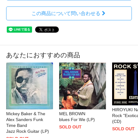
この商品について問い合わせる
あなたにおすすめの商品
HIROYUKI 
Mickey Baker & The
MEL BROWN
Rock "Exotic
Alex Sanders Funk
blues For We (LP)
(CD)
Time Band
SOLD OUT
SOLD OUT
Jazz Rock Guitar (LP)