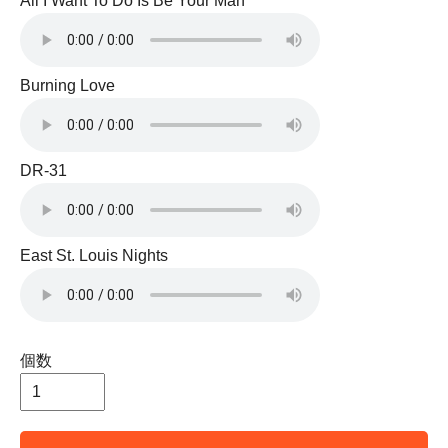
All I Want To Do Is Be Your Man
Burning Love
DR-31
East St. Louis Nights
個数