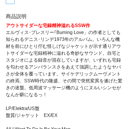
商品説明
アウトサイダーな宅録精神溢れるSSW作
エルヴィス･プレスリー｢Burning Love」の作者としても
知られるデニス･リンデ1973年のアルバム。いろんな機
材を前にひとり佇む怪しげなジャケットが示す通りアウ
トサイダーな宅録精神に溢れる奇妙なサウンド。自宅と
スタジオによる録音が混在していますが、いずれも宅録
を匂わせるアンバランスさをあえて強調したようなヤバ
さが全体を覆っています。サイケデリックムーヴメント
の終焉、SSW時代の隆盛、その間で突然変異を遂げた驚
きの迷盤。低周波マッサージ機のようにヌルいシンセが
なんか癖になるっ！
LP/Elektra/US盤
盤質/ジャケット EX/EX