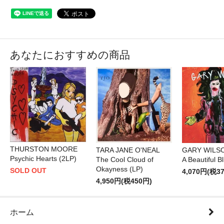
あなたにおすすめの商品
THURSTON MOORE
TARA JANE O'NEAL
GARY WILS
Psychic Hearts (2LP)
The Cool Cloud of
A Beautiful Bl
Okayness (LP)
SOLD OUT
4,070円(税3
4,950円(税450円)
ホーム