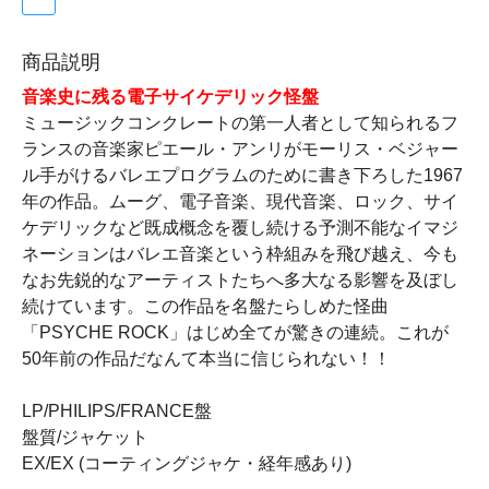
商品説明
音楽史に残る電子サイケデリック怪盤
ミュージックコンクレートの第一人者として知られるフ
ランスの音楽家ピエール・アンリがモーリス・ベジャー
ル手がけるバレエプログラムのために書き下ろした1967
年の作品。ムーグ、電子音楽、現代音楽、ロック、サイ
ケデリックなど既成概念を覆し続ける予測不能なイマジ
ネーションはバレエ音楽という枠組みを飛び越え、今も
なお先鋭的なアーティストたちへ多大なる影響を及ぼし
続けています。この作品を名盤たらしめた怪曲
「PSYCHE ROCK」はじめ全てが驚きの連続。これが
50年前の作品だなんて本当に信じられない！！
LP/PHILIPS/FRANCE盤
盤質/ジャケット
EX/EX (コーティングジャケ・経年感あり)