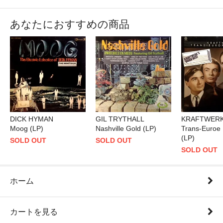
あなたにおすすめの商品
DICK HYMAN
GIL TRYTHALL
KRAFTWER
Moog (LP)
Nashville Gold (LP)
Trans-Euroe
(LP)
SOLD OUT
SOLD OUT
SOLD OUT
ホーム
カートを見る