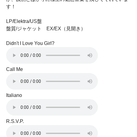
す！
LP/Elektra/US盤
盤質/ジャケット EX/EX（見開き）
Didn't I Love You Girl?
Call Me
Italiano
R.S.V.P.