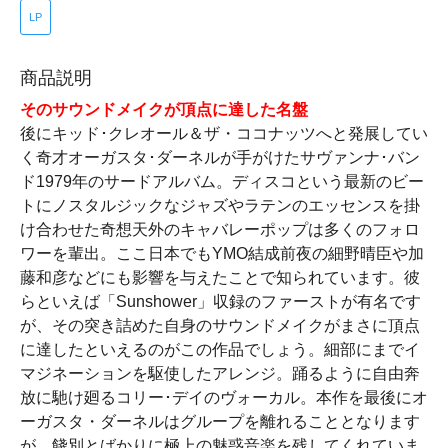
LP
商品説明
そのサウンドメイクが頂点に達した名盤
後にキッド･クレオール＆ザ・ココナッツへと発展してい
く奇才オーガスタ･ダーネルが手がけたサヴァンナ･バン
ド1979年のサードアルバム。ディスコという最新のビー
トにノスタルジックなジャズやラテンのエッセンスを掛
け合わせた奇想天外のキャバレーポップは多くのフォロ
ワーを輩出。ここ日本でもYMO結成前夜の細野晴臣や加
藤和彦などにも影響を与えたことで知られています。彼
らといえば「Sunshower」収録のファーストが有名です
が、その突き詰めた自身のサウンドメイクがまさに頂点
に達したといえるのがこの作品でしょう。細部にまでイ
マジネーションを駆使したアレンジ。踊るように自由奔
放に馳け廻るコリー･デイのヴォーカル。本作を最後にオ
ーガスタ・ダーネルはグループを離れることとなります
が、餞別とばかりに極上の魅惑音楽を残してくれていま