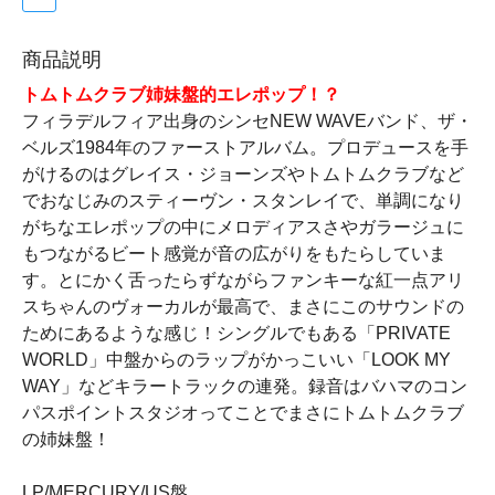
商品説明
トムトムクラブ姉妹盤的エレポップ！？
フィラデルフィア出身のシンセNEW WAVEバンド、ザ・
ベルズ1984年のファーストアルバム。プロデュースを手
がけるのはグレイス・ジョーンズやトムトムクラブなど
でおなじみのスティーヴン・スタンレイで、単調になり
がちなエレポップの中にメロディアスさやガラージュに
もつながるビート感覚が音の広がりをもたらしていま
す。とにかく舌ったらずながらファンキーな紅一点アリ
スちゃんのヴォーカルが最高で、まさにこのサウンドの
ためにあるような感じ！シングルでもある「PRIVATE
WORLD」中盤からのラップがかっこいい「LOOK MY
WAY」などキラートラックの連発。録音はバハマのコン
パスポイントスタジオってことでまさにトムトムクラブ
の姉妹盤！
LP/MERCURY/US盤