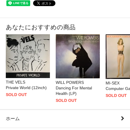
あなたにおすすめの商品
THE VELS
WILL POWERS
MI-SEX
Private World (12inch)
Dancing For Mental
Computer Ga
Health (LP)
SOLD OUT
SOLD OUT
SOLD OUT
ホーム