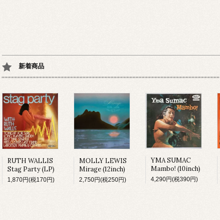
新着商品
YMA SUMAC
MOLLY LEWIS
RUTH WALLIS
Mambo! (10inch)
Mirage (12inch)
Stag Party (LP)
4,290円(税390円)
2,750円(税250円)
1,870円(税170円)