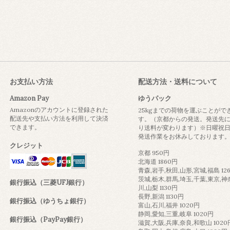
お支払い方法
配送方法・送料について
Amazon Pay
ゆうパック
Amazonのアカウントに登録された
25kgまでの荷物を運ぶことがで
配送先や支払い方法を利用して決済
す。（京都からの発送。発送先
できます。
り送料が変わります）※日曜祝
発送作業をお休みしております
クレジット
京都 950円
北海道 1860円
青森,岩手,秋田,山形,宮城,福島 12
茨城,栃木,群馬,埼玉,千葉,東京,神
銀行振込（三菱UFJ銀行）
川,山梨 1130円
長野,新潟 1130円
銀行振込（ゆうちょ銀行）
富山,石川,福井 1020円
静岡,愛知,三重,岐阜 1020円
銀行振込（PayPay銀行）
滋賀,大阪,兵庫,奈良,和歌山 1020