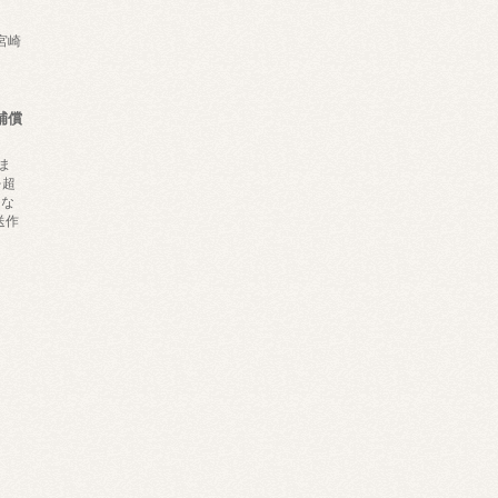
,宮崎
補償
ま
を超
にな
送作