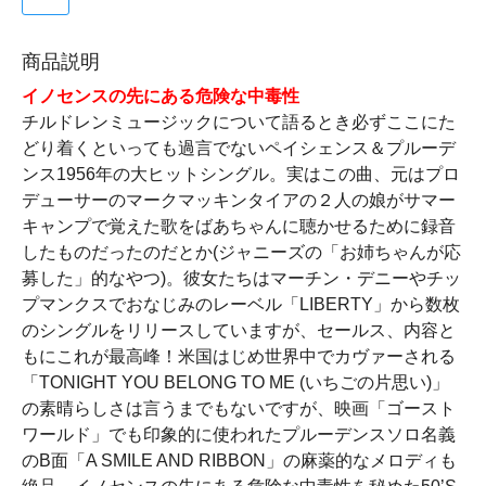
商品説明
イノセンスの先にある危険な中毒性
チルドレンミュージックについて語るとき必ずここにた
どり着くといっても過言でないペイシェンス＆プルーデ
ンス1956年の大ヒットシングル。実はこの曲、元はプロ
デューサーのマークマッキンタイアの２人の娘がサマー
キャンプで覚えた歌をばあちゃんに聴かせるために録音
したものだったのだとか(ジャニーズの「お姉ちゃんが応
募した」的なやつ)。彼女たちはマーチン・デニーやチッ
プマンクスでおなじみのレーベル「LIBERTY」から数枚
のシングルをリリースしていますが、セールス、内容と
もにこれが最高峰！米国はじめ世界中でカヴァーされる
「TONIGHT YOU BELONG TO ME (いちごの片思い)」
の素晴らしさは言うまでもないですが、映画「ゴースト
ワールド」でも印象的に使われたプルーデンスソロ名義
のB面「A SMILE AND RIBBON」の麻薬的なメロディも