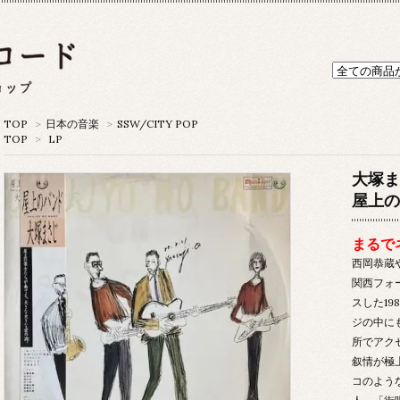
TOP
>
日本の音楽
>
SSW/CITY POP
TOP
>
LP
大塚ま
屋上のバ
まるで
西岡恭蔵
関西フォ
スした1
ジの中に
所でアク
叙情が極
コのよう