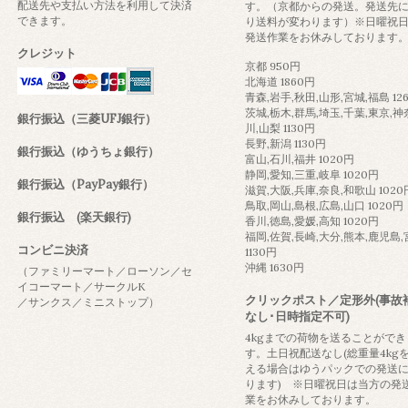
配送先や支払い方法を利用して決済
す。（京都からの発送。発送先
できます。
り送料が変わります）※日曜祝
発送作業をお休みしております
クレジット
京都 950円
北海道 1860円
青森,岩手,秋田,山形,宮城,福島 12
茨城,栃木,群馬,埼玉,千葉,東京,神
銀行振込（三菱UFJ銀行）
川,山梨 1130円
長野,新潟 1130円
銀行振込（ゆうちょ銀行）
富山,石川,福井 1020円
静岡,愛知,三重,岐阜 1020円
銀行振込（PayPay銀行）
滋賀,大阪,兵庫,奈良,和歌山 1020
鳥取,岡山,島根,広島,山口 1020円
銀行振込 (楽天銀行)
香川,徳島,愛媛,高知 1020円
福岡,佐賀,長崎,大分,熊本,鹿児島
コンビニ決済
1130円
沖縄 1630円
（ファミリーマート／ローソン／セ
イコーマート／サークルK
クリックポスト／定形外(事故
／サンクス／ミニストップ）
なし･日時指定不可)
4kgまでの荷物を送ることができ
す。土日祝配送なし(総重量4kg
える場合はゆうパックでの発送
ります) ※日曜祝日は当方の発
業をお休みしております。