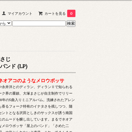
マイアカウント
カートを見る
0
さじ
ンド (LP)
ネオアコのようなメロウボッサ
や永井洋とのディラン、ディランⅡで知られる
ーク界の重鎮、大塚まさじが自主制作でリリー
988年の5曲入りミニアルバム。洗練されたアレン
も香るフォーク特有のイナタさを残しつつ、随
セントとなる沢田としきのサックスが誘う南国
上のムードを醸し出しています。まるでネオア
なメロウボッサ「屋上のバンド」「さめた二