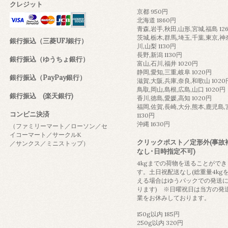
クレジット
京都 950円
北海道 1860円
青森,岩手,秋田,山形,宮城,福島 12
茨城,栃木,群馬,埼玉,千葉,東京,神
銀行振込（三菱UFJ銀行）
川,山梨 1130円
長野,新潟 1130円
銀行振込（ゆうちょ銀行）
富山,石川,福井 1020円
静岡,愛知,三重,岐阜 1020円
銀行振込（PayPay銀行）
滋賀,大阪,兵庫,奈良,和歌山 1020
鳥取,岡山,島根,広島,山口 1020円
銀行振込 (楽天銀行)
香川,徳島,愛媛,高知 1020円
福岡,佐賀,長崎,大分,熊本,鹿児島
コンビニ決済
1130円
沖縄 1630円
（ファミリーマート／ローソン／セ
イコーマート／サークルK
クリックポスト／定形外(事故
／サンクス／ミニストップ）
なし･日時指定不可)
4kgまでの荷物を送ることができ
す。土日祝配送なし(総重量4kg
える場合はゆうパックでの発送
ります) ※日曜祝日は当方の発
業をお休みしております。
150g以内 185円
250g以内 320円