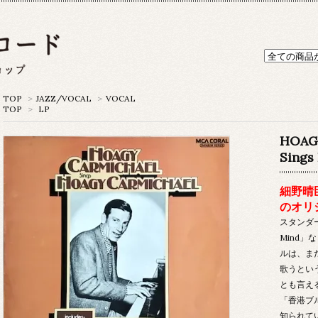
TOP
>
JAZZ/VOCAL
>
VOCAL
TOP
>
LP
HOAG
Sings
細野晴
のオリ
スタンダード
Mind
ルは、ま
歌うとい
とも言え
「香港ブ
知られて