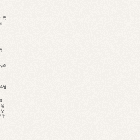
60円
奈
円
,宮崎
補償
ま
を超
にな
送作