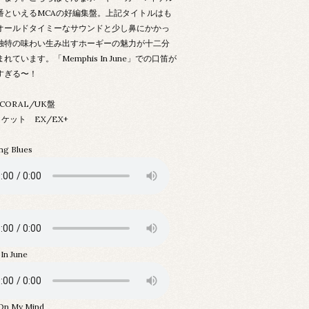
番といえるMCAの好編集盤。上記タイトルはも
オールドタイミーなサウンドと少し鼻にかかっ
独特の味わい生み出すホーギーの魅力が十二分
れています。「Memphis In June」での口笛が
すぎる〜！
 CORAL/UK盤
ケット EX/EX+
g Blues
In June
On My Mind