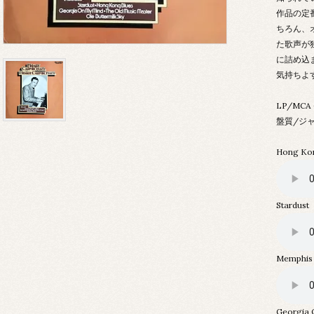
作品の定
ちろん、
た歌声が
に詰め込ま
気持ちよ
LP/MCA
盤質/ジャ
Hong Kon
Stardust
Memphis 
Georgia 