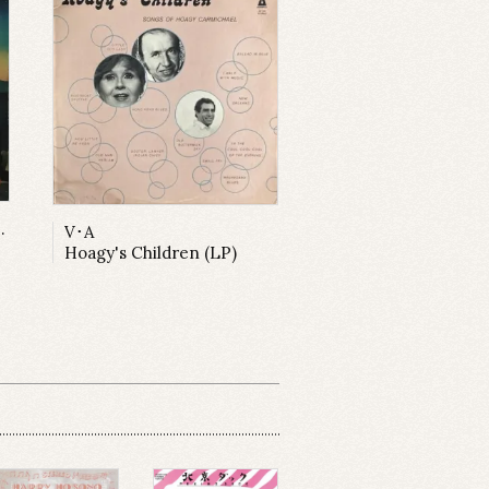
 /Hoagy Carmichael
V･A
Hoagy's Children (LP)