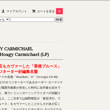
マイアカウント
カートを見る
0
Y CARMICHAEL
 Hoagy Carmichael (LP)
臣もカヴァーした「香港ブルース」
ジネーター好編集名盤
の名曲「Stardust」や「Georgia On My
」などのオリジネーターであるホーギー･カーマイケ
だ職業作曲家が存在した時代に自作曲を自分で
う、後でいうシンガーソングライターの先駆け
る人。ここ日本では細野晴臣が「泰安洋行」で
ルース」をカヴァーしたことからその名が広く
います。こちらはそんなホーギー･カーマイケル