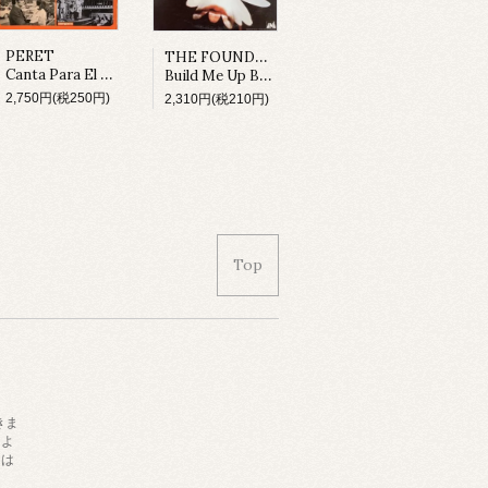
THE FOUNDATIONS
PERET
Canta Para El Cine (LP)
Build Me Up Buttercup (LP)
2,750円(税250円)
2,310円(税210円)
Top
きま
によ
日は
。